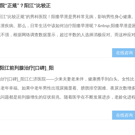
院“正规”？阳江“比较正
？阳江“比较正规”的男科医院！阳痿早泄是男科常见病，影响男性身心健康
疾病。那么，日常生活中该如何治疗阳痿早泄呢？&nbsp;阳痿早泄是
识不强，根据网络调查数据显示，超过半数的人选择消极应对。而这种应
在线咨询
阳江前列腺治疗[口碑]_阳
治疗[口碑]_阳江仁济医院——少来夫妻老来伴，健康携手到白头。女性比
享老年幸福。如果中老年男性出现尿频显着、膀胱排空困难、夜尿次数增
此问题都是前列腺增生的症状前兆。随着医学在不断发展进步，老龄化进
在线咨询