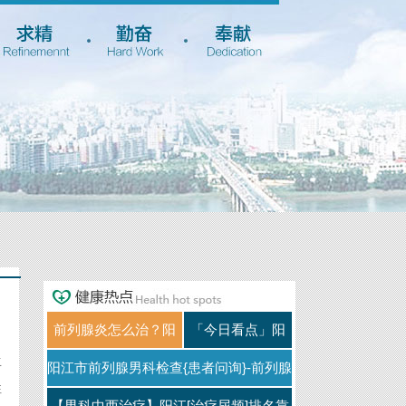
前列腺炎怎么治？阳
「今日看点」阳
生
江仁济医院专业诊疗
江前列腺男科医
阳江市前列腺男科检查{患者问询}-前列腺
性
解难题 —— 专科专
院哪里好_[仁济正
炎的病因有哪些{科普
【男科中西治疗】阳江[治疗尿频]排名靠