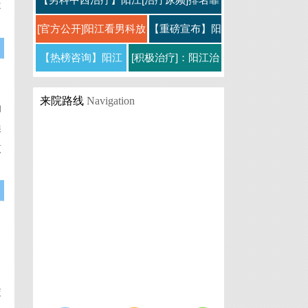
不
治，
规男科医院]口
前医院-阳江男科医院口
[官方公开]阳江看男科放
【重磅宣布】阳
心可靠的医院-阳江仁济
江治前列腺炎医
【热榜咨询】阳江
[积极治疗]：阳江治
医院专病专治
院排名公布
治疗前列腺炎的医
疗阳痿哪家男科医
来院路线
Navigation
的
[top3]-阳江哪家
院?阳江生殖感染医
院“正规”？阳江“比较
腺
院哪家好
正
原
，
交